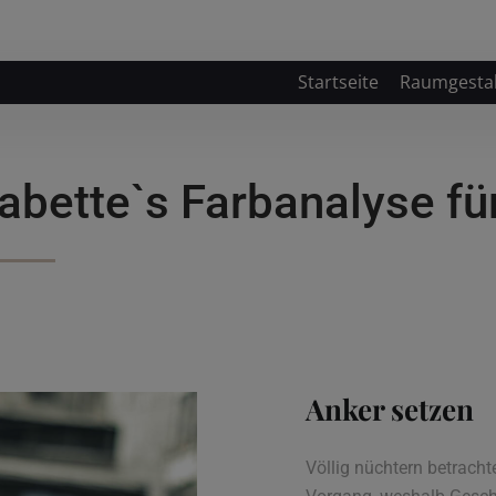
Startseite
Raumgesta
abette`s Farbanalyse für
Anker setzen
Völlig nüchtern betracht