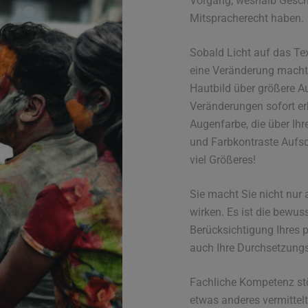
Vorgang, weshalb Gesch
Mitspracherecht haben.
Sobald Licht auf das Text
eine Veränderung macht
Hautbild über größere A
Veränderungen sofort er
Augenfarbe, die über Ih
und Farbkontraste Aufs
viel Größeres!
Sie macht Sie nicht nur a
wirken. Es ist die bewu
Berücksichtigung Ihres p
auch Ihre Durchsetzungs
Fachliche Kompetenz st
etwas anderes vermittelt