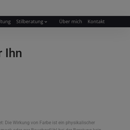
ltung
Stilberatung
Über mich
Kontakt
 Ihn
et: Die Wirkung von Farbe ist ein physikalischer