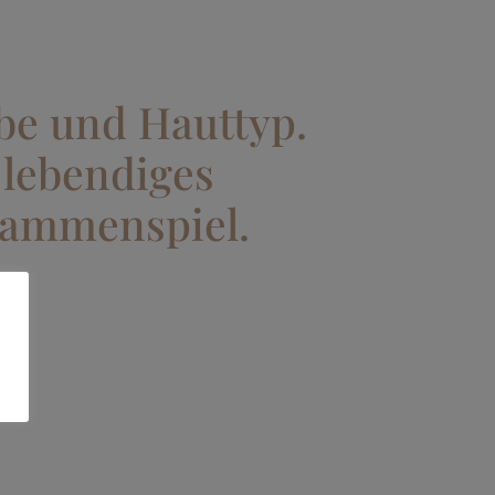
be und Hauttyp.
 lebendiges
ammenspiel.