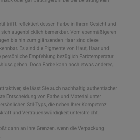
mack oder gar Bauchgefühl bei der Beratung kein
il trifft, reflektiert dessen Farbe in Ihrem Gesicht und
 sich augenblicklich bemerkbar. Vom ebenmäßigeren
ugen bis hin zum glänzenden Haar sind diese
kennbar. Es sind die Pigmente von Haut, Haar und
re persönliche Empfehlung bezüglich Farbtemperatur
chluss geben. Doch Farbe kann noch etwas anderes,
ttraktiver, sie lässt Sie auch nachhaltig authentischer
sste Entscheidung von Farbe und Material unter
ersönlichen Stil-Typs, die neben Ihrer Kompetenz
kraft und Vertrauenswürdigkeit unterstreicht.
ößt dann an ihre Grenzen, wenn die Verpackung
.