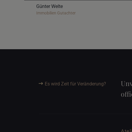
Günter Welte
Immobilien Gutachter
Unv
Es wird Zeit für Veränderung?
off
Atel